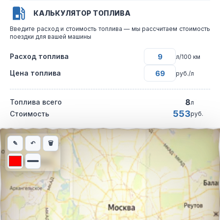
КАЛЬКУЛЯТОР ТОПЛИВА
Введите расход и стоимость топлива — мы рассчитаем стоимость
поездки для вашей машины
Расход топлива
л/100 км
Цена топлива
руб./л
8
Топлива всего
л
553
Стоимость
руб.
Интерактивная карта автомобильного маршрута из города де
✎
↶
🗑