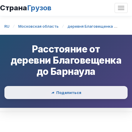
Страна
Грузов
Откр
нави
RU
Московская область
деревня Благовещенка
дере
Расстояние от
деревни Благовещенка
до
Барнаула
Поделиться