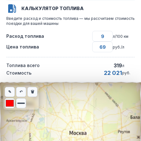
КАЛЬКУЛЯТОР ТОПЛИВА
Введите расход и стоимость топлива — мы рассчитаем стоимость
поездки для вашей машины
Расход топлива
л/100 км
Цена топлива
руб./л
319
Топлива всего
л
22 021
Стоимость
руб.
Интерактивная карта автомобильного маршрута из города дер
✎
↶
🗑