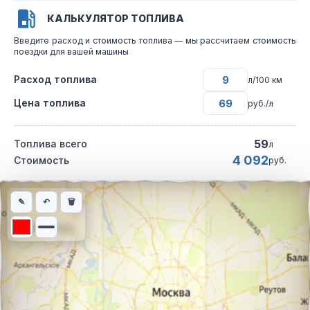
КАЛЬКУЛЯТОР ТОПЛИВА
Введите расход и стоимость топлива — мы рассчитаем стоимость
поездки для вашей машины
Расход топлива
л/100 км
Цена топлива
руб./л
59
Топлива всего
л
4 092
Стоимость
руб.
Интерактивная карта автомобильного маршрута из города де
✎
↶
🗑