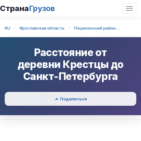
Страна
Грузов
Откр
нави
RU
Ярославская область
Пошехонский район
деревн
Расстояние от
деревни Крестцы
до
Санкт-Петербурга
Поделиться