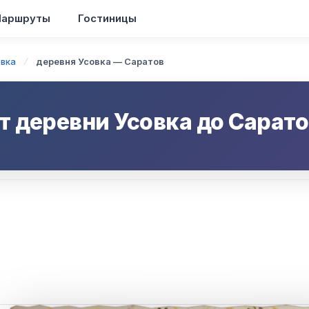
аршруты
Гостиницы
овка
деревня Усовка — Саратов
от
деревни Усовка
до
Сарато