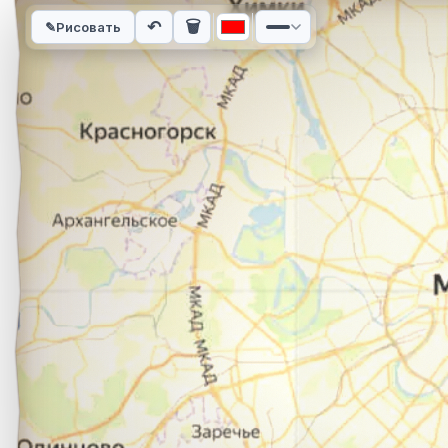
Интерактивная карта автомобильного маршрута из города д
↶
🗑
✎
Рисовать