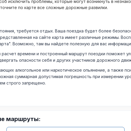
об исключить проблемы, которые могут возникнуть в незнак
уточните по карте все сложные дорожные развилки.
ния, требуется отдых. Ваша поездка будет более безопасно
Представленная на сайте карта имеет различные режимы. Вос
арта". Возможно, там вы найдете полезную для вас информаци
расчет времени и построенный маршрут поездки поможет уло
двергать опасности себя и других участников дорожного дви
ающих алкогольное или наркотическое опьянение, а также пс
ожная суммарная допустимая погрешность при измерении уровня
лем строго запрещено.
ие маршруты: