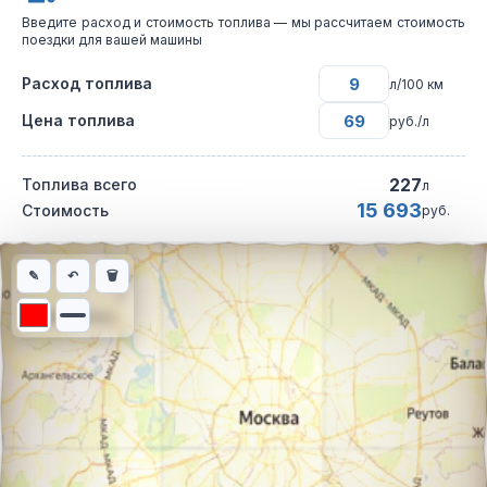
Введите расход и стоимость топлива — мы рассчитаем стоимость
поездки для вашей машины
Расход топлива
л/100 км
Цена топлива
руб./л
227
Топлива всего
л
15 693
Стоимость
руб.
Интерактивная карта автомобильного маршрута из города дер
✎
↶
🗑