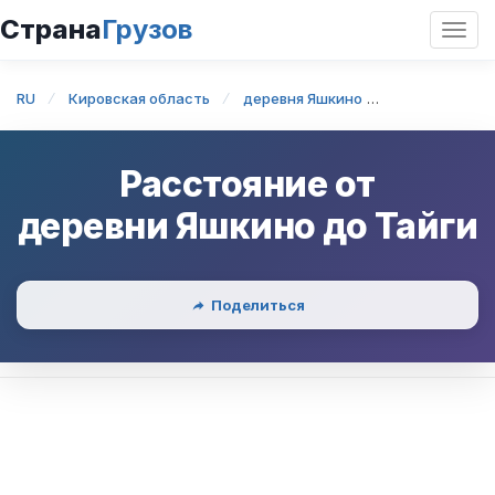
Страна
Грузов
Откр
нави
RU
Кировская область
деревня Яшкино
деревня Яшк
Расстояние от
деревни Яшкино
до
Тайги
Поделиться