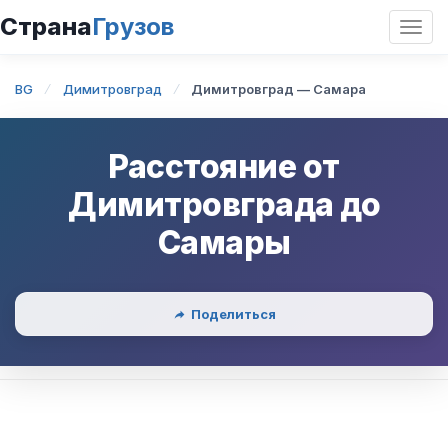
Страна
Грузов
Откр
нави
BG
Димитровград
Димитровград — Самара
Расстояние от
Димитровграда
до
Самары
Поделиться