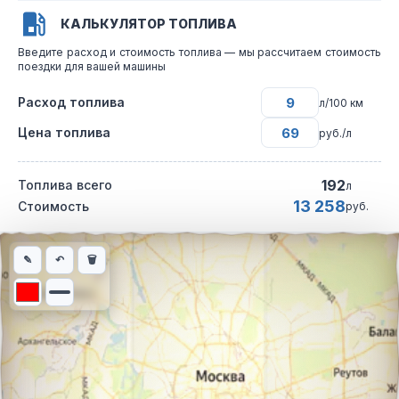
КАЛЬКУЛЯТОР ТОПЛИВА
Введите расход и стоимость топлива — мы рассчитаем стоимость
поездки для вашей машины
Расход топлива
л/100 км
Цена топлива
руб./л
192
Топлива всего
л
13 258
Стоимость
руб.
Интерактивная карта автомобильного маршрута из города Ди
✎
↶
🗑