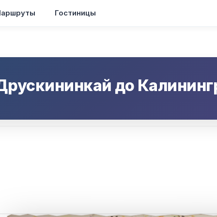
аршруты
Гостиницы
Друскининкай
до
Калининг