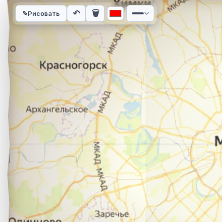
Интерактивная карта автомобильного маршрута из города Д
↶
🗑
✎
Рисовать