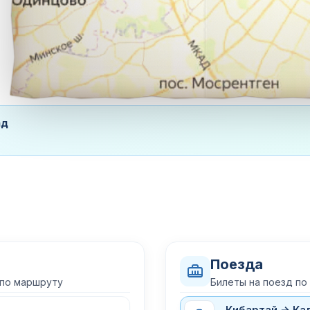
ад
Поезда
 по маршруту
Билеты на поезд по
Кибартай → Ка