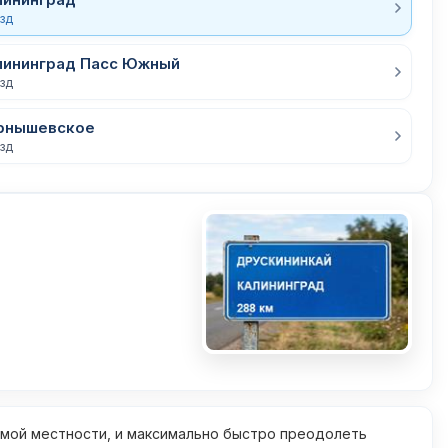
езд
лининград Пасс Южный
езд
ернышевское
езд
омой местности, и максимально быстро преодолеть