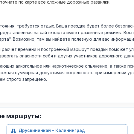
уточните по карте все сложные дорожные развилки.
ния, требуется отдых. Ваша поездка будет более безопасно
Представленная на сайте карта имеет различные режимы. Вос
арта". Возможно, там вы найдете полезную для вас информаци
расчет времени и построенный маршрут поездки поможет уло
двергать опасности себя и других участников дорожного дви
ающих алкогольное или наркотическое опьянение, а также пс
ожная суммарная допустимая погрешность при измерении уровня
лем строго запрещено.
ие маршруты:
Друскининкай - Калининград