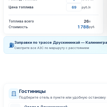
Цена топлива
руб./л
26
Топлива всего
л
1 788
Стоимость
руб.
Заправки по трассе Друскининкай — Калинингр
⛽
Смотрите все АЗС по маршруту с расстоянием
Гостиницы
Подберите отель в пункте или удобную остановку
Отели в Друскининкай