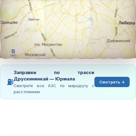
Заправки по трассе
Друскининкай — Юрмала
⛽
Смотреть →
Смотрите все АЗС по маршруту с
расстоянием