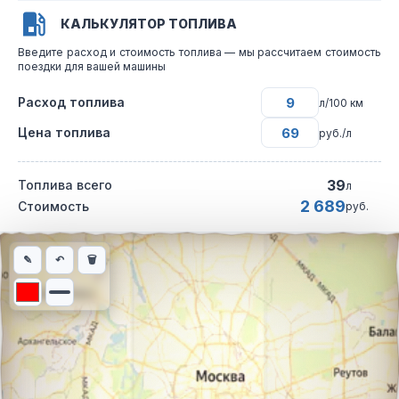
КАЛЬКУЛЯТОР ТОПЛИВА
Введите расход и стоимость топлива — мы рассчитаем стоимость
поездки для вашей машины
Расход топлива
л/100 км
Цена топлива
руб./л
39
Топлива всего
л
2 689
Стоимость
руб.
Интерактивная карта автомобильного маршрута из города Др
✎
↶
🗑