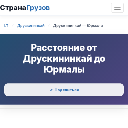
Страна
Грузов
Откр
нави
LT
Друскининкай
Друскининкай — Юрмала
Расстояние от
Друскининкай
до
Юрмалы
Поделиться