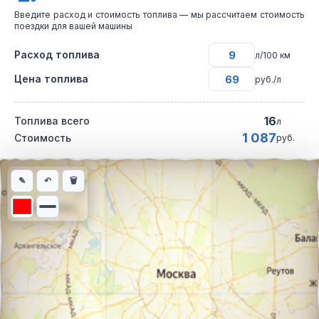
Введите расход и стоимость топлива — мы рассчитаем стоимость
поездки для вашей машины
Расход топлива
л/100 км
Цена топлива
руб./л
16
Топлива всего
л
1 087
Стоимость
руб.
Интерактивная карта автомобильного маршрута из города Дуб
✎
↶
🗑