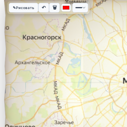
Интерактивная карта автомобильного маршрута из города 
↶
🗑
✎
Рисовать