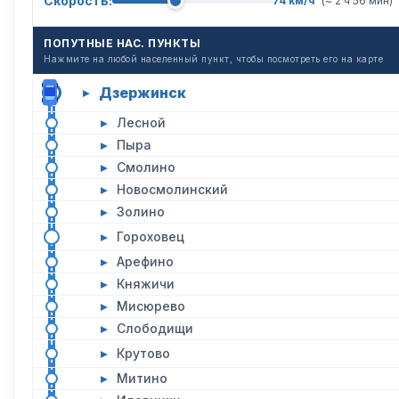
Скорость:
74 км/ч
(~ 2 ч 56 мин)
ПОПУТНЫЕ НАС. ПУНКТЫ
Нажмите на любой населенный пункт, чтобы посмотреть его на карте
Дзержинск
▸
▸
Лесной
▸
Пыра
▸
Смолино
▸
Новосмолинский
▸
Золино
▸
Гороховец
▸
Арефино
▸
Княжичи
▸
Мисюрево
▸
Слободищи
▸
Крутово
▸
Митино