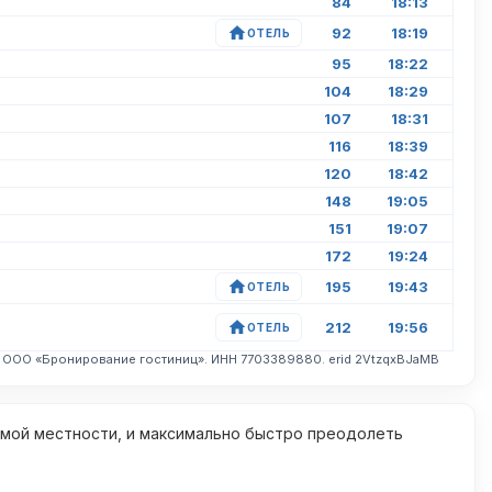
84
18:13
92
18:19
ОТЕЛЬ
95
18:22
104
18:29
107
18:31
116
18:39
120
18:42
148
19:05
151
19:07
172
19:24
195
19:43
ОТЕЛЬ
212
19:56
ОТЕЛЬ
. ООО «Бронирование гостиниц». ИНН 7703389880. erid 2VtzqxBJaMB
омой местности, и максимально быстро преодолеть