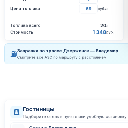
Цена топлива
руб./л
20
Топлива всего
л
1 348
Стоимость
руб.
Заправки по трассе Дзержинск — Владимир
⛽
Смотрите все АЗС по маршруту с расстоянием
Гостиницы
Подберите отель в пункте или удобную остановку
Отели в Дзержинске