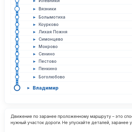
▸
Илевники
▸
Вязники
▸
Болымотиха
▸
Коурково
▸
Лихая Пожня
▸
Симонцево
▸
Мокрово
▸
Сенино
▸
Пестово
▸
Пенкино
▸
Боголюбово
Владимир
▸
Движение по заранее проложенному маршруту – это спос
нужный участок дороги. Не упускайте деталей, заранее 