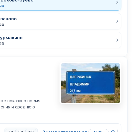
езд
Иваново
езд
Бурмакино
езд
кже показано время
вления и среднюю