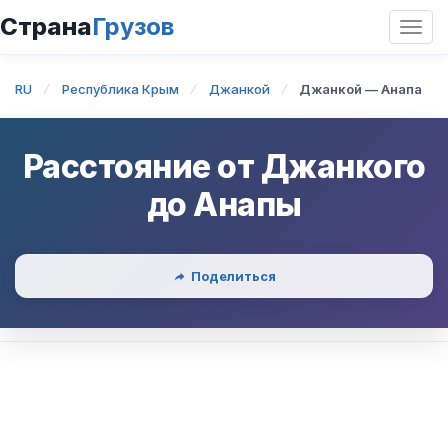
Страна
Грузов
Откр
нави
RU
Республика Крым
Джанкой
Джанкой — Анапа
Расстояние от
Джанкого
до
Анапы
Поделиться