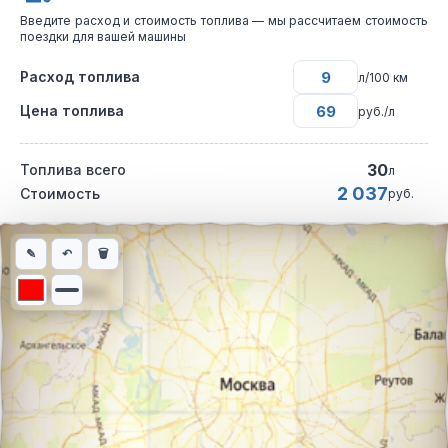
Введите расход и стоимость топлива — мы рассчитаем стоимость
поездки для вашей машины
Расход топлива
л/100 км
Цена топлива
руб./л
30
Топлива всего
л
2 037
Стоимость
руб.
Интерактивная карта автомобильного маршрута из города Джа
✎
↶
🗑