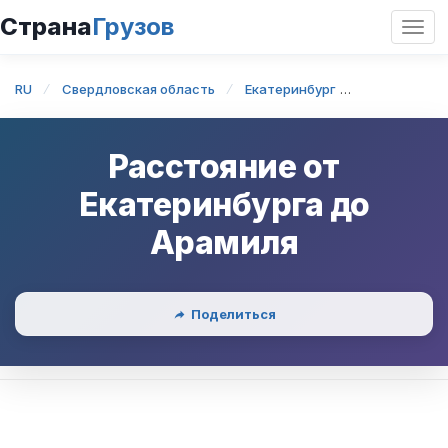
Страна
Грузов
Откр
нави
RU
Свердловская область
Екатеринбург
Екатеринбу
Расстояние от
Екатеринбурга
до
Арамиля
Поделиться