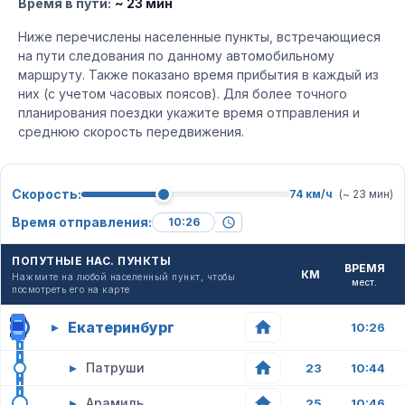
Время в пути:
~ 23 мин
Ниже перечислены населенные пункты, встречающиеся
на пути следования по данному автомобильному
маршруту. Также показано время прибытия в каждый из
них (с учетом часовых поясов). Для более точного
планирования поездки укажите время отправления и
среднюю скорость передвижения.
Скорость:
74 км/ч
(~ 23 мин)
Время отправления:
ПОПУТНЫЕ НАС. ПУНКТЫ
ВРЕМЯ
КМ
Нажмите на любой населенный пункт, чтобы
мест.
посмотреть его на карте
Екатеринбург
▸
10:26
▸
Патруши
23
10:44
▸
Арамиль
25
10:46