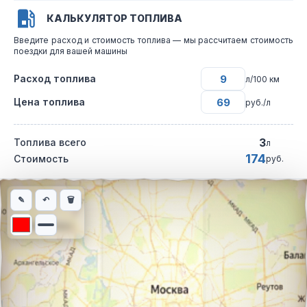
КАЛЬКУЛЯТОР ТОПЛИВА
Введите расход и стоимость топлива — мы рассчитаем стоимость
поездки для вашей машины
Расход топлива
л/100 км
Цена топлива
руб./л
3
Топлива всего
л
174
Стоимость
руб.
Интерактивная карта автомобильного маршрута из города Ека
✎
↶
🗑