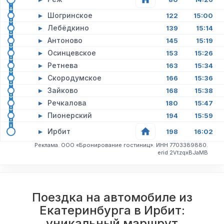
▸
Шогринское
122
15:00
▸
Лебёдкино
139
15:14
▸
Антоново
145
15:19
▸
Осинцевское
153
15:26
▸
Ретнева
163
15:34
▸
Скородумское
166
15:36
▸
Зайково
168
15:38
▸
Речкалова
180
15:47
▸
Пионерский
194
15:59
▸
Ирбит
198
16:02
Реклама. ООО «Бронирование гостиниц». ИНН 7703389880.
erid 2VtzqxBJaMB
Поездка на автомобиле из
Екатеринбурга в Ирбит:
уникальный маршрут