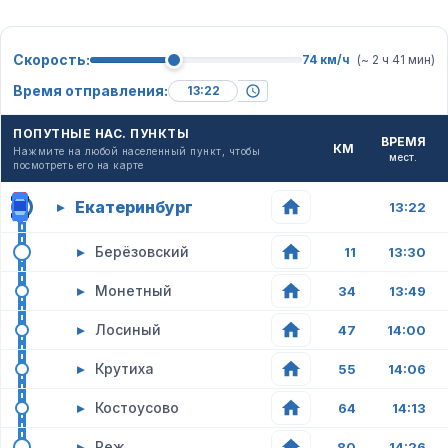
Скорость:
74 км/ч
(~ 2 ч 41 мин)
Время отправления:
ПОПУТНЫЕ НАС. ПУНКТЫ
ВРЕМЯ
КМ
Нажмите на любой населенный пункт, чтобы
мест.
посмотреть его на карте
Екатеринбург
▸
13:22
▸
Берёзовский
11
13:30
▸
Монетный
34
13:49
▸
Лосиный
47
14:00
▸
Крутиха
55
14:06
▸
Костоусово
64
14:13
▸
Реж
80
14:26