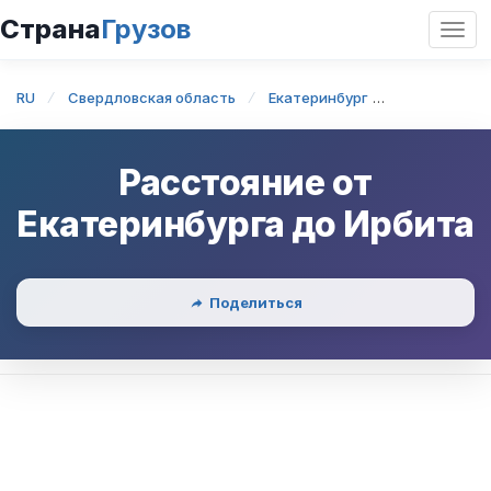
Страна
Грузов
Откр
нави
RU
Свердловская область
Екатеринбург
Екатеринбу
Расстояние от
Екатеринбурга
до
Ирбита
Поделиться