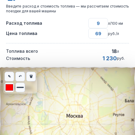
Введите расход и стоимость топлива — мы рассчитаем стоимость
поездки для вашей машины
Расход топлива
л/100 км
Цена топлива
руб./л
18
Топлива всего
л
1 230
Стоимость
руб.
Интерактивная карта автомобильного маршрута из города Ека
✎
↶
🗑