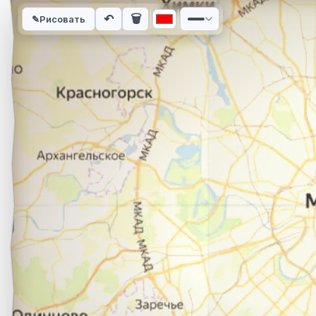
Интерактивная карта автомобильного маршрута из города Е
↶
🗑
✎
Рисовать