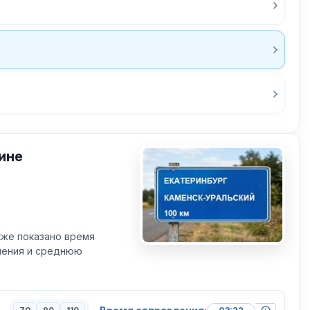
ине
кже показано время
вления и среднюю