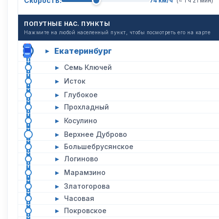
Скорость:
74 км/ч
(~ 1 ч 21 мин)
ПОПУТНЫЕ НАС. ПУНКТЫ
Нажмите на любой населенный пункт, чтобы посмотреть его на карте
Екатеринбург
▸
▸
Семь Ключей
▸
Исток
▸
Глубокое
▸
Прохладный
▸
Косулино
▸
Верхнее Дуброво
▸
Большебрусянское
▸
Логиново
▸
Марамзино
▸
Златогорова
▸
Часовая
▸
Покровское