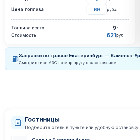
Цена топлива
руб./л
9
Топлива всего
л
621
Стоимость
руб.
Заправки по трассе Екатеринбург — Каменск-У
⛽
Смотрите все АЗС по маршруту с расстоянием
Гостиницы
Подберите отель в пункте или удобную остановку
Отели в Екатеринбурге