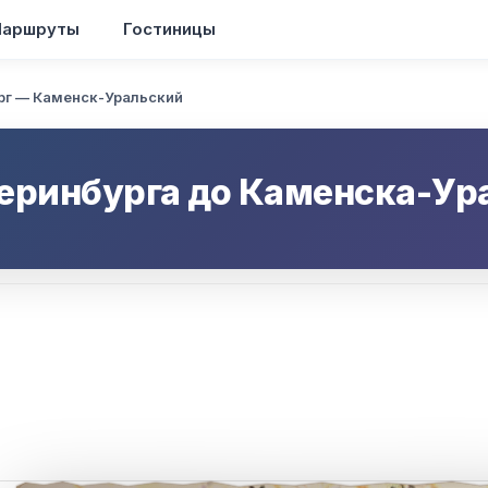
аршруты
Гостиницы
рг — Каменск-Уральский
еринбурга
до
Каменска-Ур