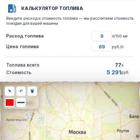
КАЛЬКУЛЯТОР ТОПЛИВА
Введите расход и стоимость топлива — мы рассчитаем стоимость
поездки для вашей машины
Расход топлива
л/100 км
Цена топлива
руб./л
77
Топлива всего
л
5 291
Стоимость
руб.
Интерактивная карта автомобильного маршрута из города Ека
✎
↶
🗑