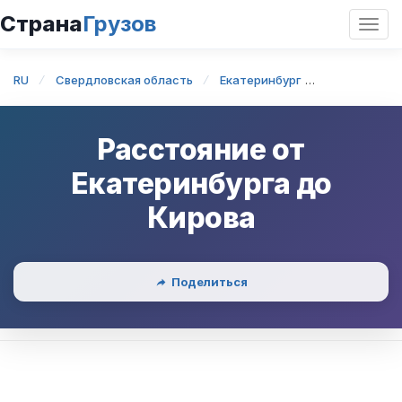
Страна
Грузов
Откр
нави
RU
Свердловская область
Екатеринбург
Екатеринбу
Расстояние от
Екатеринбурга
до
Кирова
Поделиться