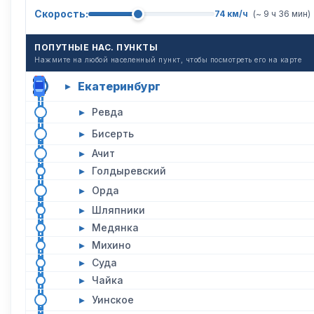
Скорость:
74 км/ч
(~ 9 ч 36 мин)
ПОПУТНЫЕ НАС. ПУНКТЫ
Нажмите на любой населенный пункт, чтобы посмотреть его на карте
Екатеринбург
▸
▸
Ревда
▸
Бисерть
▸
Ачит
▸
Голдыревский
▸
Орда
▸
Шляпники
▸
Медянка
▸
Михино
▸
Суда
▸
Чайка
▸
Уинское