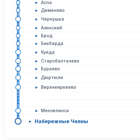
▸
Аспа
▸
Деменево
▸
Чернушка
▸
Азинский
▸
Брод
▸
Бикбарда
▸
Куеда
▸
Старобалтачево
▸
Бураево
▸
Дюртюли
▸
Верхнеяркеево
▸
Мензелинск
Набережные Челны
▸