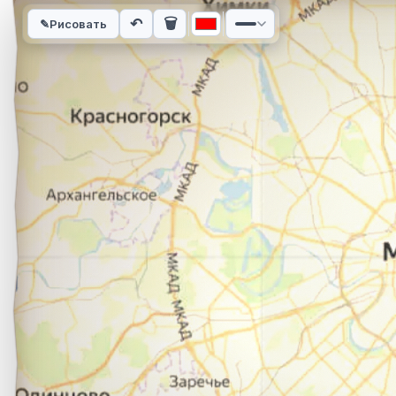
Интерактивная карта автомобильного маршрута из города 
↶
🗑
✎
Рисовать