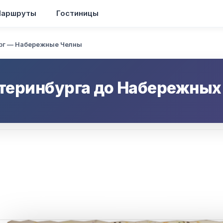
аршруты
Гостиницы
рг — Набережные Челны
теринбурга
до
Набережных