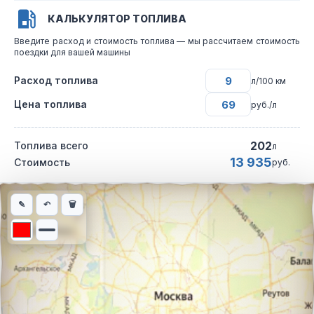
КАЛЬКУЛЯТОР ТОПЛИВА
Введите расход и стоимость топлива — мы рассчитаем стоимость
поездки для вашей машины
Расход топлива
л/100 км
Цена топлива
руб./л
202
Топлива всего
л
13 935
Стоимость
руб.
Интерактивная карта автомобильного маршрута из города Ека
✎
↶
🗑