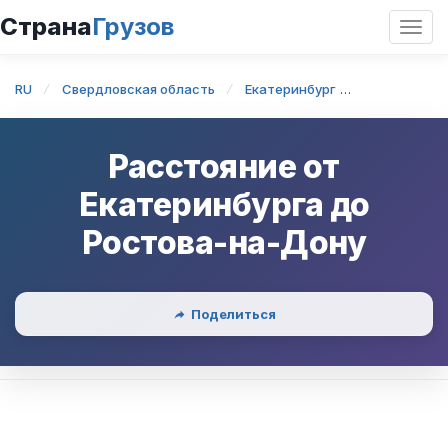
Страна
Грузов
Откр
нави
RU
Свердловская область
Екатеринбург
Екатеринбу
Расстояние от
Екатеринбурга
до
Ростова-на-Дону
Поделиться