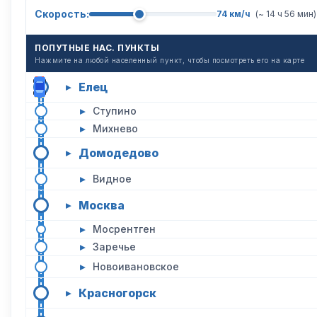
Скорость:
74 км/ч
(~ 14 ч 56 мин)
ПОПУТНЫЕ НАС. ПУНКТЫ
Нажмите на любой населенный пункт, чтобы посмотреть его на карте
Елец
▸
▸
Ступино
▸
Михнево
Домодедово
▸
▸
Видное
Москва
▸
▸
Мосрентген
▸
Заречье
▸
Новоивановское
Красногорск
▸