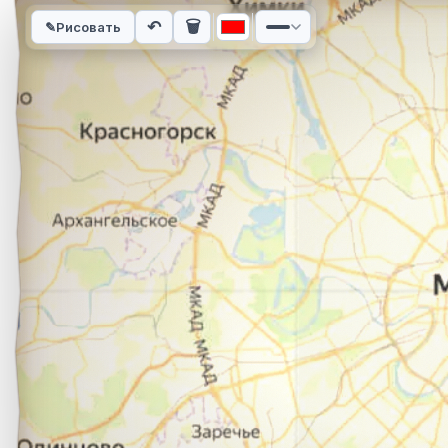
Интерактивная карта автомобильного маршрута из города Е
↶
🗑
✎
Рисовать