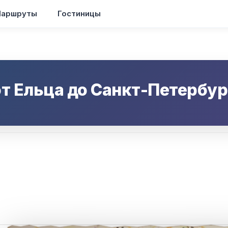
аршруты
Гостиницы
от
Ельца
до
Санкт-Петербур