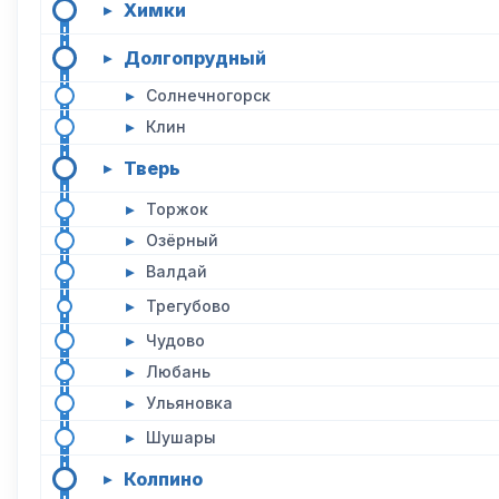
Химки
▸
Долгопрудный
▸
▸
Солнечногорск
▸
Клин
Тверь
▸
▸
Торжок
▸
Озёрный
▸
Валдай
▸
Трегубово
▸
Чудово
▸
Любань
▸
Ульяновка
▸
Шушары
Колпино
▸