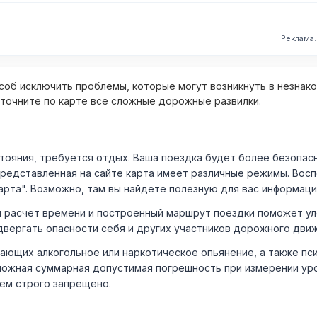
Реклама
об исключить проблемы, которые могут возникнуть в незнак
уточните по карте все сложные дорожные развилки.
ния, требуется отдых. Ваша поездка будет более безопасно
Представленная на сайте карта имеет различные режимы. Вос
арта". Возможно, там вы найдете полезную для вас информаци
расчет времени и построенный маршрут поездки поможет уло
двергать опасности себя и других участников дорожного дви
ающих алкогольное или наркотическое опьянение, а также пс
ожная суммарная допустимая погрешность при измерении уровня
лем строго запрещено.