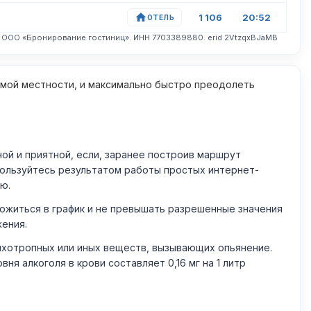
1 106
20:52
ОТЕЛЬ
. ООО «Бронирование гостиниц». ИНН 7703389880. erid 2VtzqxBJaMB
омой местности, и максимально быстро преодолеть
й и приятной, если, заранее построив маршрут
пользуйтесь результатом работы простых интернет-
ю.
житься в график и не превышать разрешенные значения
жения.
ихотропных или иных веществ, вызывающих опьянение.
 алкоголя в крови составляет 0,16 мг на 1 литр