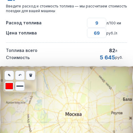
Введите расход и стоимость топлива — мы рассчитаем стоимость
поездки для вашей машины
Расход топлива
л/100 км
Цена топлива
руб./л
82
Топлива всего
л
5 645
Стоимость
руб.
Интерактивная карта автомобильного маршрута из города Энг
✎
↶
🗑