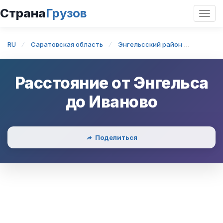
Страна
Грузов
Откр
нави
RU
Саратовская область
Энгельсский район
Энгель
Расстояние от
Энгельса
до
Иваново
Поделиться