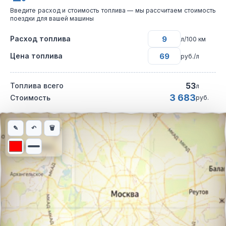
Введите расход и стоимость топлива — мы рассчитаем стоимость
поездки для вашей машины
Расход топлива
л/100 км
Цена топлива
руб./л
53
Топлива всего
л
3 683
Стоимость
руб.
Интерактивная карта автомобильного маршрута из города Есс
✎
↶
🗑