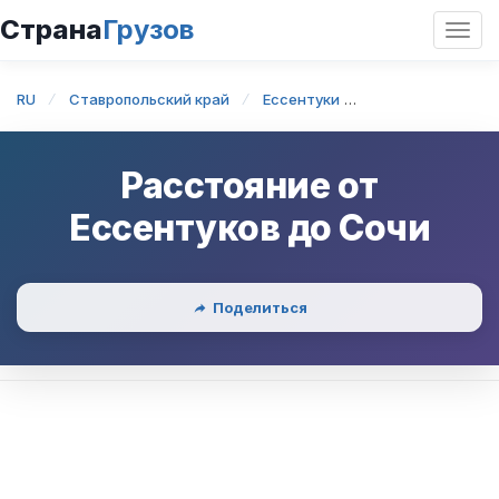
Страна
Грузов
Откр
нави
RU
Ставропольский край
Ессентуки
Ессентуки — Со
Расстояние от
Ессентуков
до
Сочи
Поделиться