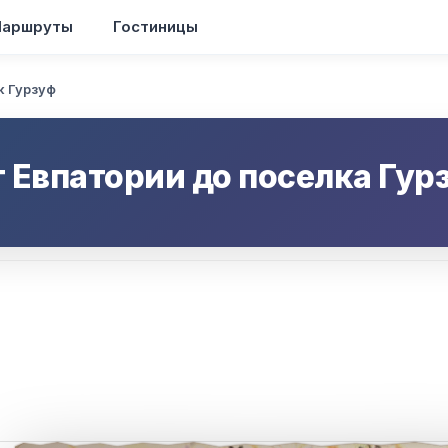
аршруты
Гостиницы
к Гурзуф
т
Евпатории
до
поселка Гур