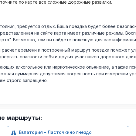
уточните по карте все сложные дорожные развилки.
ния, требуется отдых. Ваша поездка будет более безопасно
Представленная на сайте карта имеет различные режимы. Вос
арта". Возможно, там вы найдете полезную для вас информаци
расчет времени и построенный маршрут поездки поможет уло
двергать опасности себя и других участников дорожного дви
ающих алкогольное или наркотическое опьянение, а также пс
ожная суммарная допустимая погрешность при измерении уровня
лем строго запрещено.
ие маршруты:
Евпатория - Ласточкино гнездо