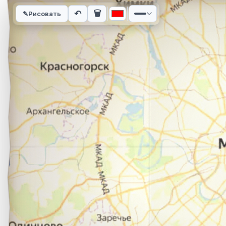
Интерактивная карта автомобильного маршрута из города Е
↶
🗑
✎
Рисовать