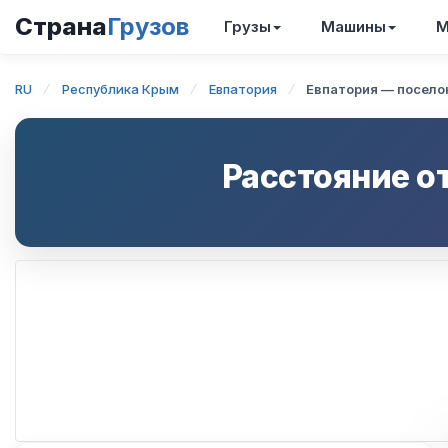
Страна
Грузов
Грузы
Машины
М
RU
Республика Крым
Евпатория
Евпатория — посело
Расстояние о