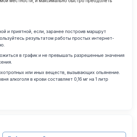
омой местности, и максимально быстро преодолеть
й и приятной, если, заранее построив маршрут
пользуйтесь результатом работы простых интернет-
ю.
житься в график и не превышать разрешенные значения
жения.
ихотропных или иных веществ, вызывающих опьянение.
 алкоголя в крови составляет 0,16 мг на 1 литр