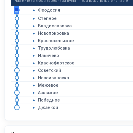
Нажмите на любой населенный пункт, чтобы посмотреть его на карте
▸
Феодосия
▸
Степное
▸
Владиславовка
▸
Новопокровка
▸
Красносельское
▸
Трудолюбовка
▸
Ильичёво
▸
Краснофлотское
▸
Советский
▸
Новоивановка
▸
Межевое
▸
Азовское
▸
Победное
▸
Джанкой