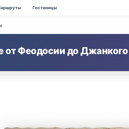
аршруты
Гостиницы
й
е от
Феодосии
до
Джанкого