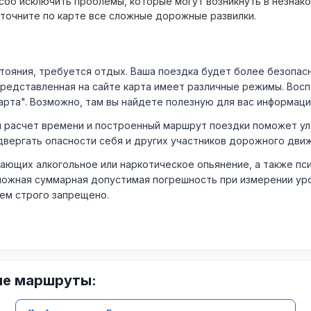
об исключить проблемы, которые могут возникнуть в незнак
уточните по карте все сложные дорожные развилки.
ния, требуется отдых. Ваша поездка будет более безопасно
Представленная на сайте карта имеет различные режимы. Вос
арта". Возможно, там вы найдете полезную для вас информаци
расчет времени и построенный маршрут поездки поможет уло
двергать опасности себя и других участников дорожного дви
ающих алкогольное или наркотическое опьянение, а также пс
ожная суммарная допустимая погрешность при измерении уровня
лем строго запрещено.
ие маршруты: