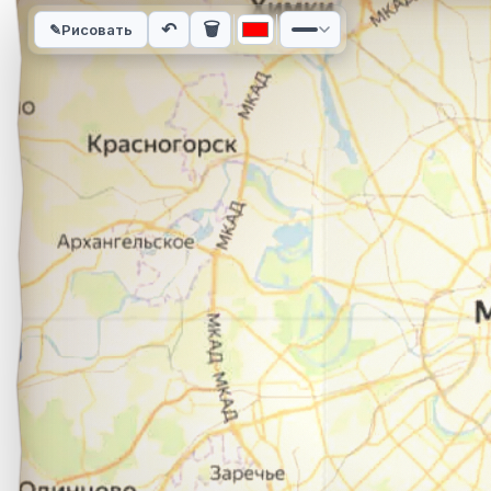
Интерактивная карта автомобильного маршрута из города 
↶
🗑
✎
Рисовать