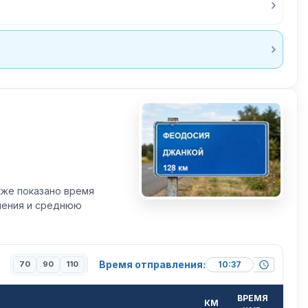
кже показано время
вления и среднюю
Время отправления:
70
90
110
ВРЕМЯ
КМ