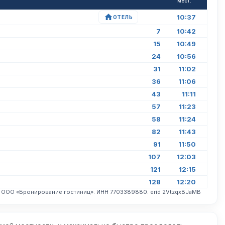
мест.
10:37
ОТЕЛЬ
7
10:42
15
10:49
24
10:56
31
11:02
36
11:06
43
11:11
57
11:23
58
11:24
82
11:43
91
11:50
107
12:03
121
12:15
128
12:20
. ООО «Бронирование гостиниц». ИНН 7703389880. erid 2VtzqxBJaMB