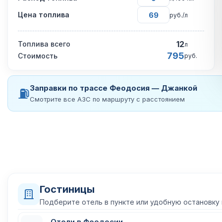
Цена топлива
руб./л
12
Топлива всего
л
795
Стоимость
руб.
Заправки по трассе Феодосия — Джанкой
⛽
Смотрите все АЗС по маршруту с расстоянием
Гостиницы
Подберите отель в пункте или удобную остановку
Отели в Феодосии