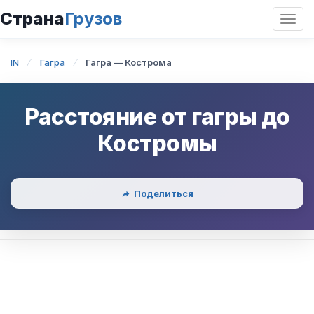
Страна
Грузов
Откр
нави
IN
Гагра
Гагра — Кострома
Расстояние от
гагры
до
Костромы
Поделиться