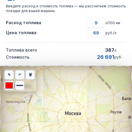
Введите расход и стоимость топлива — мы рассчитаем стоимость
поездки для вашей машины
Расход топлива
л/100 км
Цена топлива
руб./л
387
Топлива всего
л
26 691
Стоимость
руб.
Интерактивная карта автомобильного маршрута из города Гаг
✎
↶
🗑