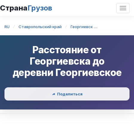
Страна
Грузов
Откр
нави
RU
Ставропольский край
Георгиевск
Георгиевск — д
Расстояние от
Георгиевска
до
деревни Георгиевское
Поделиться