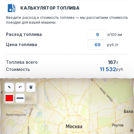
КАЛЬКУЛЯТОР ТОПЛИВА
Введите расход и стоимость топлива — мы рассчитаем стоимость
поездки для вашей машины
Расход топлива
л/100 км
Цена топлива
руб./л
167
Топлива всего
л
11 532
Стоимость
руб.
Интерактивная карта автомобильного маршрута из города Гео
✎
↶
🗑