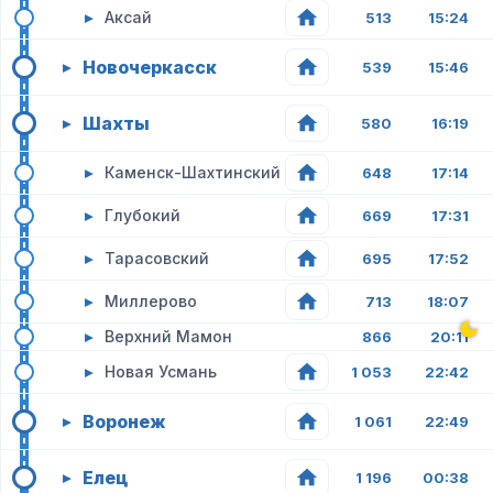
▸
Аксай
513
15:24
Новочеркасск
▸
539
15:46
Шахты
▸
580
16:19
▸
Каменск-Шахтинский
648
17:14
▸
Глубокий
669
17:31
▸
Тарасовский
695
17:52
▸
Миллерово
713
18:07
▸
Верхний Мамон
866
20:11
▸
Новая Усмань
1 053
22:42
Воронеж
▸
1 061
22:49
Елец
▸
1 196
00:38