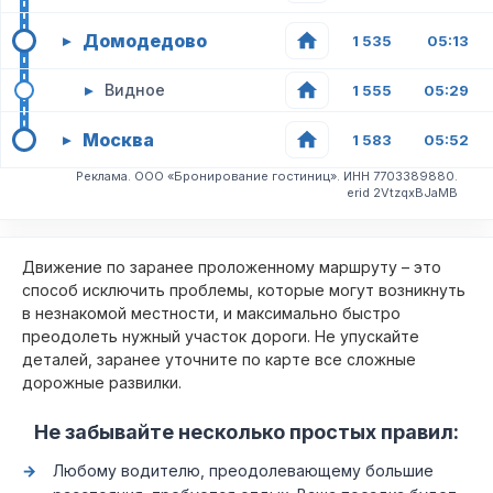
Домодедово
▸
1 535
05:13
▸
Видное
1 555
05:29
Москва
▸
1 583
05:52
Реклама. ООО «Бронирование гостиниц». ИНН 7703389880.
erid 2VtzqxBJaMB
Движение по заранее проложенному маршруту – это
способ исключить проблемы, которые могут возникнуть
в незнакомой местности, и максимально быстро
преодолеть нужный участок дороги. Не упускайте
деталей, заранее уточните по карте все сложные
дорожные развилки.
Не забывайте несколько простых правил:
Любому водителю, преодолевающему большие