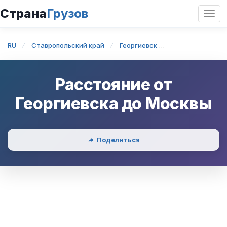
Страна
Грузов
Откр
нави
RU
Ставропольский край
Георгиевск
Георгиевск — 
Расстояние от
Георгиевска
до
Москвы
Поделиться