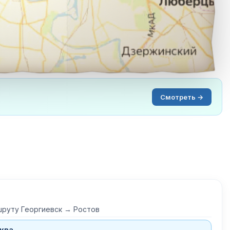
Смотреть →
шруту Георгиевск → Ростов
ква