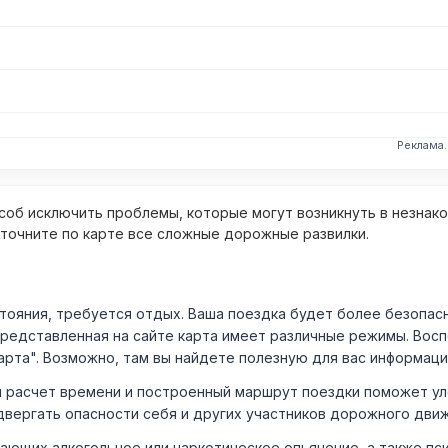
Реклама
об исключить проблемы, которые могут возникнуть в незнак
уточните по карте все сложные дорожные развилки.
ния, требуется отдых. Ваша поездка будет более безопасно
Представленная на сайте карта имеет различные режимы. Вос
арта". Возможно, там вы найдете полезную для вас информаци
расчет времени и построенный маршрут поездки поможет уло
двергать опасности себя и других участников дорожного дви
ающих алкогольное или наркотическое опьянение, а также пс