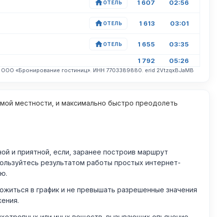
1 607
02:56
ОТЕЛЬ
1 613
03:01
ОТЕЛЬ
1 655
03:35
ОТЕЛЬ
1 792
05:26
. ООО «Бронирование гостиниц». ИНН 7703389880. erid 2VtzqxBJaMB
омой местности, и максимально быстро преодолеть
й и приятной, если, заранее построив маршрут
пользуйтесь результатом работы простых интернет-
ю.
житься в график и не превышать разрешенные значения
жения.
ихотропных или иных веществ, вызывающих опьянение.