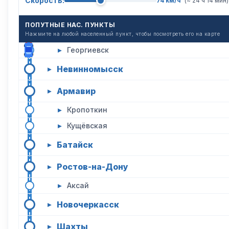
Скорость:
74 км/ч
(~ 24 ч 14 мин)
ПОПУТНЫЕ НАС. ПУНКТЫ
Нажмите на любой населенный пункт, чтобы посмотреть его на карте
▸
Георгиевск
Невинномысск
▸
Армавир
▸
▸
Кропоткин
▸
Кущёвская
Батайск
▸
Ростов-на-Дону
▸
▸
Аксай
Новочеркасск
▸
Шахты
▸