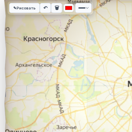
Интерактивная карта автомобильного маршрута из города Г
↶
🗑
✎
Рисовать