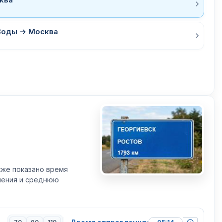
Воды → Москва
кже показано время
вления и среднюю