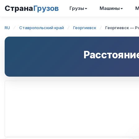
Страна
Грузов
Грузы
Машины
М
RU
Ставропольский край
Георгиевск
Георгиевск — Р
Расстояни