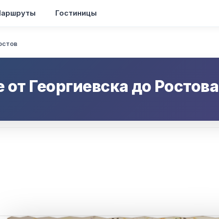
аршруты
Гостиницы
остов
е от
Георгиевска
до
Ростова