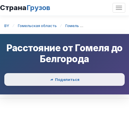
Страна
Грузов
Откр
нави
BY
Гомельская область
Гомель
Гомель — Белгород
Расстояние от
Гомеля
до
Белгорода
Поделиться