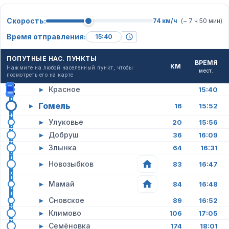
Скорость:
74 км/ч
(~ 7 ч 50 мин)
Время отправления:
ПОПУТНЫЕ НАС. ПУНКТЫ
ВРЕМЯ
КМ
Нажмите на любой населенный пункт, чтобы
мест.
посмотреть его на карте
▸
Красное
15:40
Гомель
▸
16
15:52
▸
Улуковье
20
15:56
▸
Добруш
36
16:09
▸
Злынка
64
16:31
▸
Новозыбков
83
16:47
▸
Мамай
84
16:48
▸
Сновское
89
16:52
▸
Климово
106
17:05
▸
Семёновка
174
18:01