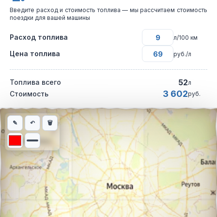
Введите расход и стоимость топлива — мы рассчитаем стоимость
поездки для вашей машины
Расход топлива
л/100 км
Цена топлива
руб./л
52
Топлива всего
л
3 602
Стоимость
руб.
Интерактивная карта автомобильного маршрута из города Гом
✎
↶
🗑