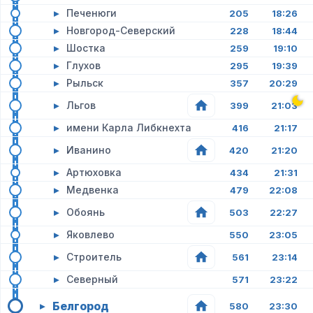
▸
Печенюги
205
18:26
▸
Новгород-Северский
228
18:44
▸
Шостка
259
19:10
▸
Глухов
295
19:39
▸
Рыльск
357
20:29
▸
Льгов
399
21:03
▸
имени Карла Либкнехта
416
21:17
▸
Иванино
420
21:20
▸
Артюховка
434
21:31
▸
Медвенка
479
22:08
▸
Обоянь
503
22:27
▸
Яковлево
550
23:05
▸
Строитель
561
23:14
▸
Северный
571
23:22
Белгород
▸
580
23:30