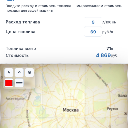
Введите расход и стоимость топлива — мы рассчитаем стоимость
поездки для вашей машины
Расход топлива
л/100 км
Цена топлива
руб./л
71
Топлива всего
л
4 869
Стоимость
руб.
Интерактивная карта автомобильного маршрута из города Гро
✎
↶
🗑