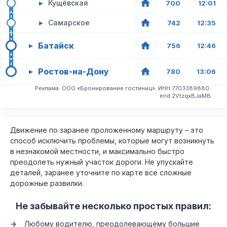
▸
Кущёвская
700
12:01
▸
Самарское
742
12:35
Батайск
▸
756
12:46
Ростов-на-Дону
▸
780
13:06
Реклама. ООО «Бронирование гостиниц». ИНН 7703389880.
erid 2VtzqxBJaMB
Движение по заранее проложенному маршруту – это
способ исключить проблемы, которые могут возникнуть
в незнакомой местности, и максимально быстро
преодолеть нужный участок дороги. Не упускайте
деталей, заранее уточните по карте все сложные
дорожные развилки.
Не забывайте несколько простых правил:
Любому водителю, преодолевающему большие