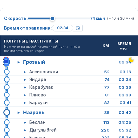
Скорость:
74 км/ч
(~ 10 ч 36 мин)
Время отправления:
ПОПУТНЫЕ НАС. ПУНКТЫ
ВРЕМЯ
КМ
Нажмите на любой населенный пункт, чтобы
мест.
посмотреть его на карте
Грозный
▸
02:34
▸
Ассиновская
52
03:16
▸
Яндаре
74
03:34
▸
Карабулак
77
03:36
▸
Плиево
81
03:39
▸
Барсуки
83
03:41
Назрань
▸
85
03:42
▸
Беслан
113
04:05
▸
Дыгулыбгей
220
05:32
▸
Баксан
223
05:34