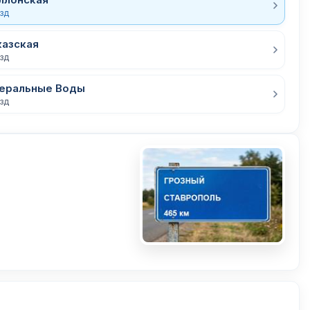
езд
казская
езд
неральные Воды
езд