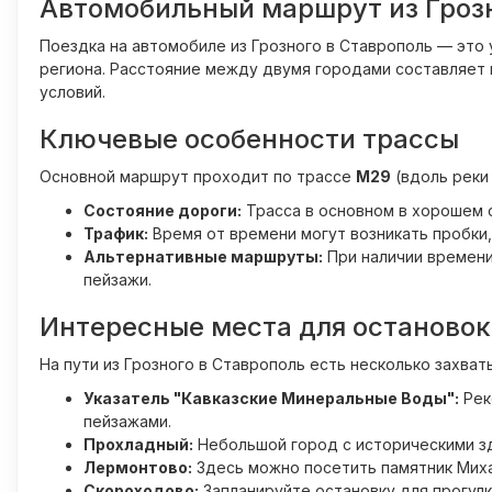
Автомобильный маршрут из Грозн
Поездка на автомобиле из Грозного в Ставрополь — эт
региона. Расстояние между двумя городами составляет
условий.
Ключевые особенности трассы
Основной маршрут проходит по трассе
M29
(вдоль реки
Состояние дороги:
Трасса в основном в хорошем с
Трафик:
Время от времени могут возникать пробки,
Альтернативные маршруты:
При наличии времени
пейзажи.
Интересные места для остановок
На пути из Грозного в Ставрополь есть несколько захва
Указатель "Кавказские Минеральные Воды":
Рек
пейзажами.
Прохладный:
Небольшой город с историческими зд
Лермонтово:
Здесь можно посетить памятник Миха
Скороходово:
Запланируйте остановку для прогулк