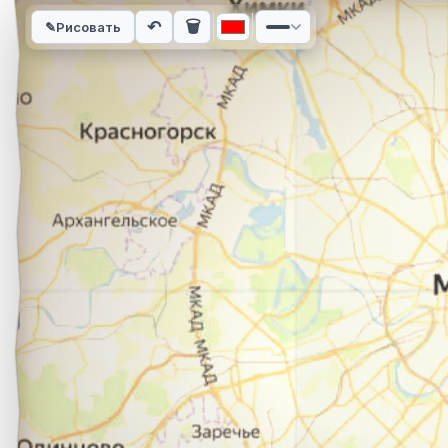
Интерактивная карта автомобильного маршрута из города Г
↶
🗑
✎
Рисовать