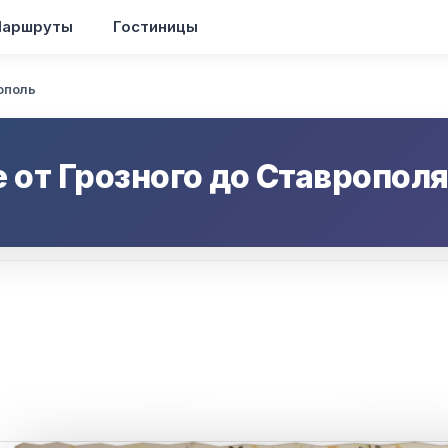
аршруты
Гостиницы
ополь
е от
Грозного
до
Ставропол