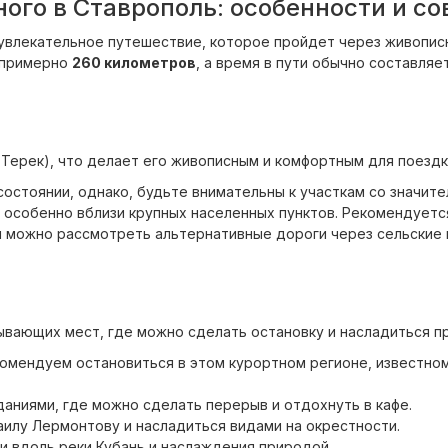
ого в Ставрополь: особенности и со
о увлекательное путешествие, которое пройдет через живопи
 примерно
260 километров
, а время в пути обычно составляе
 Терек), что делает его живописным и комфортным для поездк
остоянии, однако, будьте внимательны к участкам со значит
 особенно вблизи крупных населенных пунктов. Рекомендуется
 можно рассмотреть альтернативные дороги через сельские 
тывающих мест, где можно сделать остановку и насладиться п
омендуем остановиться в этом курортном регионе, известно
аниями, где можно сделать перерыв и отдохнуть в кафе.
илу Лермонтову и насладиться видами на окрестности.
и вдоль реки Кубань и наслаждения природой.