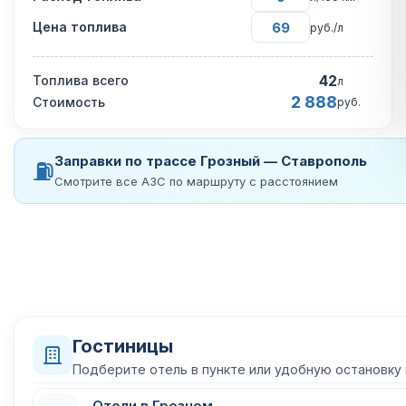
Цена топлива
руб./л
42
Топлива всего
л
2 888
Стоимость
руб.
Заправки по трассе Грозный — Ставрополь
⛽
Смотрите все АЗС по маршруту с расстоянием
Гостиницы
Подберите отель в пункте или удобную остановку
Отели в Грозном