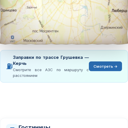
Заправки по трассе Грушевка —
Керчь
⛽
Смотреть →
Смотрите все АЗС по маршруту с
расстоянием
Гостиницы