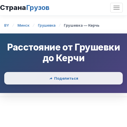
Страна
Грузов
Откр
нави
BY
Минск
Грушевка
Грушевка — Керчь
Расстояние от
Грушевки
до
Керчи
Поделиться