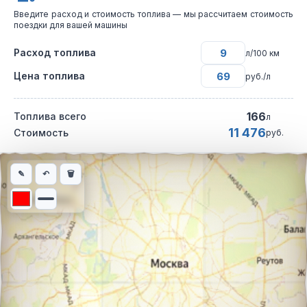
Введите расход и стоимость топлива — мы рассчитаем стоимость
поездки для вашей машины
Расход топлива
л/100 км
Цена топлива
руб./л
166
Топлива всего
л
11 476
Стоимость
руб.
Интерактивная карта автомобильного маршрута из города Гру
✎
↶
🗑