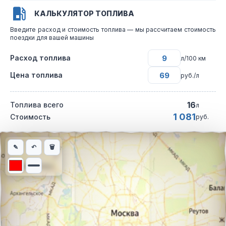
КАЛЬКУЛЯТОР ТОПЛИВА
Введите расход и стоимость топлива — мы рассчитаем стоимость
поездки для вашей машины
Расход топлива
л/100 км
Цена топлива
руб./л
16
Топлива всего
л
1 081
Стоимость
руб.
Интерактивная карта автомобильного маршрута из города Гул
✎
↶
🗑