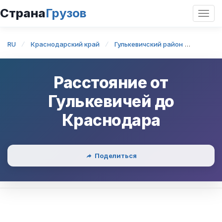
Страна
Грузов
Откр
нави
RU
Краснодарский край
Гулькевичский район
Гульке
Расстояние от
Гулькевичей
до
Краснодара
Поделиться