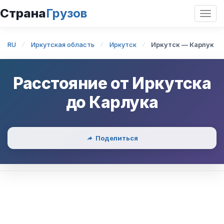
Страна
Грузов
Откр
нави
RU
Иркутская область
Иркутск
Иркутск — Карлук
Расстояние от
Иркутска
до
Карлука
Поделиться