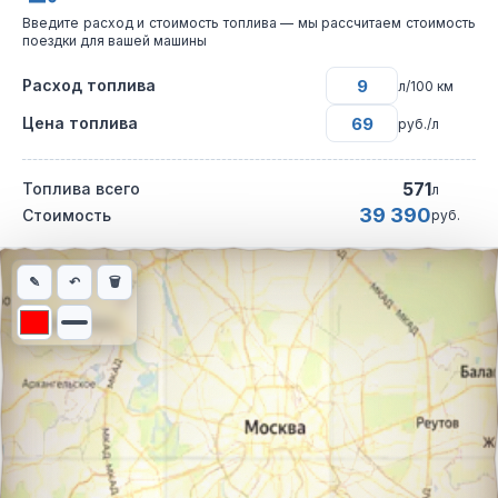
Введите расход и стоимость топлива — мы рассчитаем стоимость
поездки для вашей машины
Расход топлива
л/100 км
Цена топлива
руб./л
571
Топлива всего
л
39 390
Стоимость
руб.
Интерактивная карта автомобильного маршрута из города Ирк
✎
↶
🗑