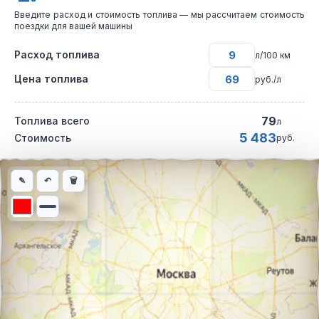
Введите расход и стоимость топлива — мы рассчитаем стоимость
поездки для вашей машины
Расход топлива
л/100 км
Цена топлива
руб./л
79
Топлива всего
л
5 483
Стоимость
руб.
Интерактивная карта автомобильного маршрута из города Ива
✎
↶
🗑