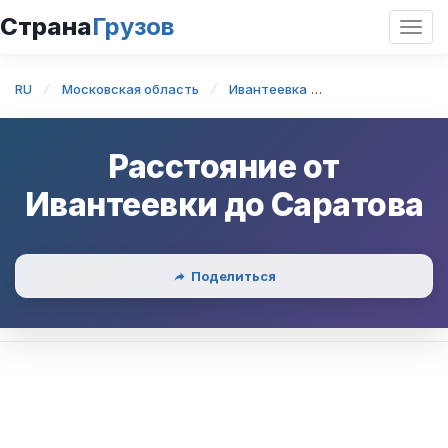
Страна
Грузов
Откр
нави
RU
Московская область
Ивантеевка
Ивантеевка — С
Расстояние от
Ивантеевки
до
Саратова
Поделиться