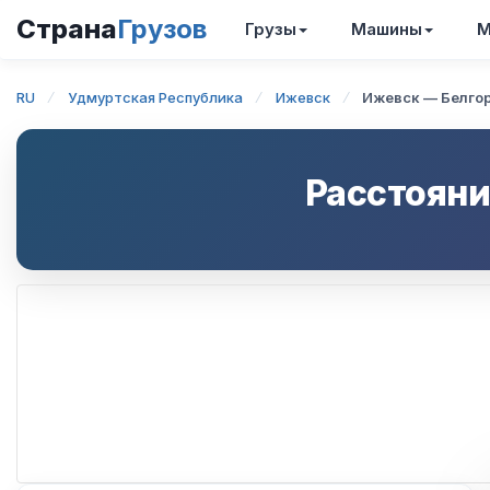
Страна
Грузов
Грузы
Машины
М
RU
Удмуртская Республика
Ижевск
Ижевск — Белго
Расстояни