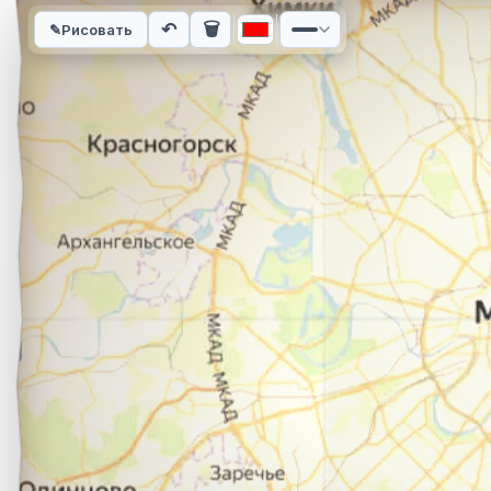
Интерактивная карта автомобильного маршрута из города И
↶
🗑
✎
Рисовать