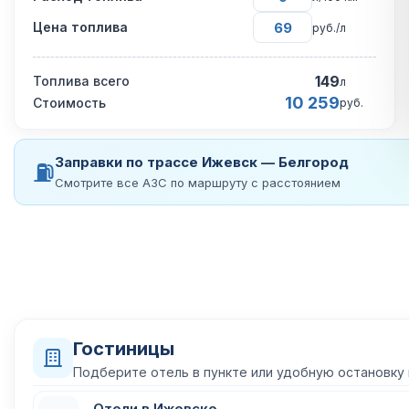
Цена топлива
руб./л
149
Топлива всего
л
10 259
Стоимость
руб.
Заправки по трассе Ижевск — Белгород
⛽
Смотрите все АЗС по маршруту с расстоянием
Гостиницы
Подберите отель в пункте или удобную остановку
Отели в Ижевске