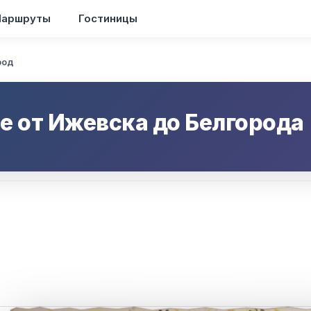
аршруты
Гостиницы
род
е от
Ижевска
до
Белгорода