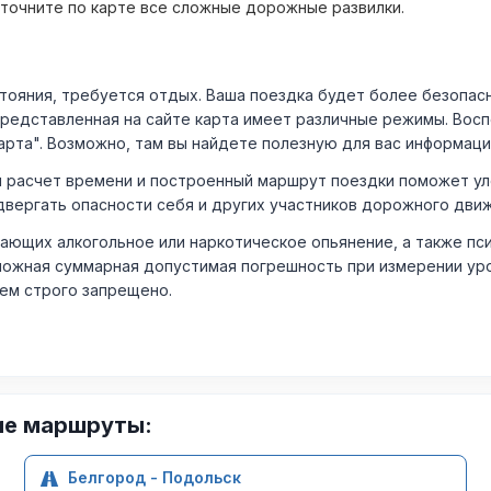
уточните по карте все сложные дорожные развилки.
ния, требуется отдых. Ваша поездка будет более безопасно
Представленная на сайте карта имеет различные режимы. Вос
арта". Возможно, там вы найдете полезную для вас информаци
расчет времени и построенный маршрут поездки поможет уло
двергать опасности себя и других участников дорожного дви
ающих алкогольное или наркотическое опьянение, а также пс
ожная суммарная допустимая погрешность при измерении уровня
лем строго запрещено.
ие маршруты:
Белгород - Подольск