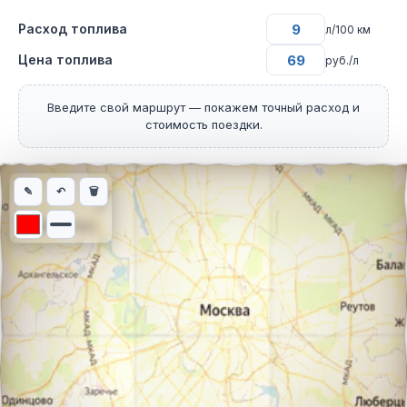
Расход топлива
л/100 км
Цена топлива
руб./л
Введите свой маршрут — покажем точный расход и
стоимость поездки.
Интерактивная карта автомобильного маршрута из города Кал
✎
↶
🗑