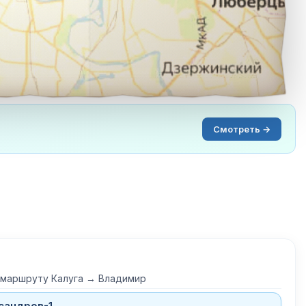
Смотреть →
 маршруту Калуга → Владимир
сандров-1