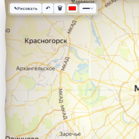
Интерактивная карта автомобильного маршрута из города К
↶
🗑
✎
Рисовать