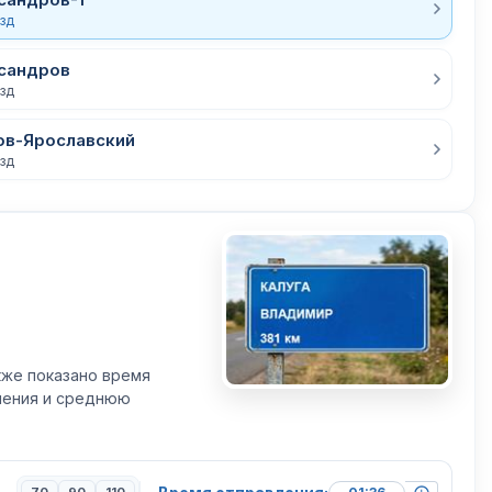
езд
сандров
езд
ов-Ярославский
езд
кже показано время
вления и среднюю