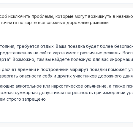
об исключить проблемы, которые могут возникнуть в незнак
уточните по карте все сложные дорожные развилки.
ния, требуется отдых. Ваша поездка будет более безопасно
Представленная на сайте карта имеет различные режимы. Вос
арта". Возможно, там вы найдете полезную для вас информаци
расчет времени и построенный маршрут поездки поможет уло
двергать опасности себя и других участников дорожного дви
ающих алкогольное или наркотическое опьянение, а также пс
ожная суммарная допустимая погрешность при измерении уровня
лем строго запрещено.