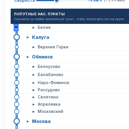
Скорость:
74 км/ч
(~ 5 ч 9 мин)
ПОПУТНЫЕ НАС. ПУНКТЫ
Нажмите на любой населенный пункт, чтобы посмотреть его на карте
▸
Белая
Калуга
▸
▸
Верхние Горки
Обнинск
▸
▸
Белоусово
▸
Балабаново
▸
Наро-Фоминск
▸
Рассудово
▸
Селятино
▸
Апрелевка
▸
Московский
Москва
▸