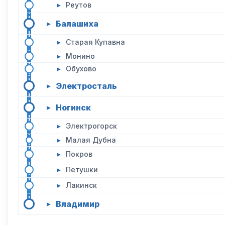
▸
Реутов
Балашиха
▸
▸
Старая Купавна
▸
Монино
▸
Обухово
Электросталь
▸
Ногинск
▸
▸
Электрогорск
▸
Малая Дубна
▸
Покров
▸
Петушки
▸
Лакинск
Владимир
▸