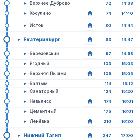
▸
Верхнее Дуброво
72
14:38
▸
Косулино
74
14:40
▸
Исток
80
14:44
Екатеринбург
▸
83
14:47
▸
Берёзовский
97
14:58
▸
Ягодный
103
15:03
▸
Верхняя Пышма
106
15:05
▸
Балтым
114
15:12
▸
Санаторный
124
15:20
▸
Невьянск
174
16:01
▸
Цементный
175
16:01
▸
Ленёвка
210
16:30
Нижний Тагил
▸
247
17:00