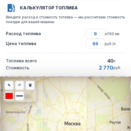
КАЛЬКУЛЯТОР ТОПЛИВА
Введите расход и стоимость топлива — мы рассчитаем стоимость
поездки для вашей машины
Расход топлива
л/100 км
Цена топлива
руб./л
40
Топлива всего
л
2 770
Стоимость
руб.
Интерактивная карта автомобильного маршрута из города Кам
✎
↶
🗑