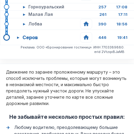
▸
Горноуральский
257
17:08
▸
Малая Лая
261
17:11
▸
Лобва
390
18:56
Серов
▸
446
19:41
Реклама. ООО «Бронирование гостиниц». ИНН 7703389880.
erid 2VtzqxBJaMB
Движение по заранее проложенному маршруту – это
способ исключить проблемы, которые могут возникнуть
в незнакомой местности, и максимально быстро
преодолеть нужный участок дороги. Не упускайте
деталей, заранее уточните по карте все сложные
дорожные развилки.
Не забывайте несколько простых правил:
Любому водителю, преодолевающему большие
расстояния, требуется отдых. Ваша поездка будет