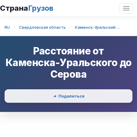
Страна
Грузов
Откр
нави
RU
Свердловская область
Каменск-Уральский
Камен
Расстояние от
Каменска-Уральского
до
Серова
Поделиться