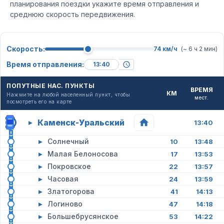
планирования поездки укажите время отправления и
среднюю скорость передвижения.
Скорость:
74 км/ч
(~ 6 ч 2 мин)
Время отправления:
ПОПУТНЫЕ НАС. ПУНКТЫ
ВРЕМЯ
КМ
Нажмите на любой населенный пункт, чтобы
мест.
посмотреть его на карте
Каменск-Уральский
▸
13:40
▸
Солнечный
10
13:48
▸
Малая Белоносова
17
13:53
▸
Покровское
22
13:57
▸
Часовая
24
13:59
▸
Златогорова
41
14:13
▸
Логиново
47
14:18
▸
Большебрусянское
53
14:22