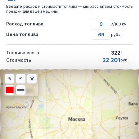
Введите расход и стоимость топлива — мы рассчитаем стоимость
поездки для вашей машины
Расход топлива
л/100 км
Цена топлива
руб./л
322
Топлива всего
л
22 201
Стоимость
руб.
Интерактивная карта автомобильного маршрута из города Каз
✎
↶
🗑