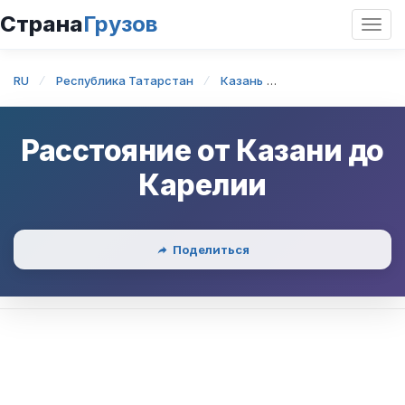
Страна
Грузов
Откр
нави
RU
Республика Татарстан
Казань
Казань — Карелия
Расстояние от
Казани
до
Карелии
Поделиться