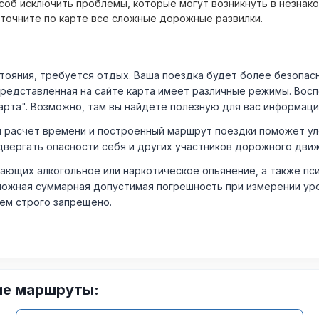
об исключить проблемы, которые могут возникнуть в незнак
уточните по карте все сложные дорожные развилки.
ния, требуется отдых. Ваша поездка будет более безопасно
Представленная на сайте карта имеет различные режимы. Вос
арта". Возможно, там вы найдете полезную для вас информаци
расчет времени и построенный маршрут поездки поможет уло
двергать опасности себя и других участников дорожного дви
ающих алкогольное или наркотическое опьянение, а также пс
ожная суммарная допустимая погрешность при измерении уровня
лем строго запрещено.
ие маршруты: