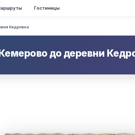
аршруты
Гостиницы
евня Кедровка
Кемерово
до
деревни Кедр