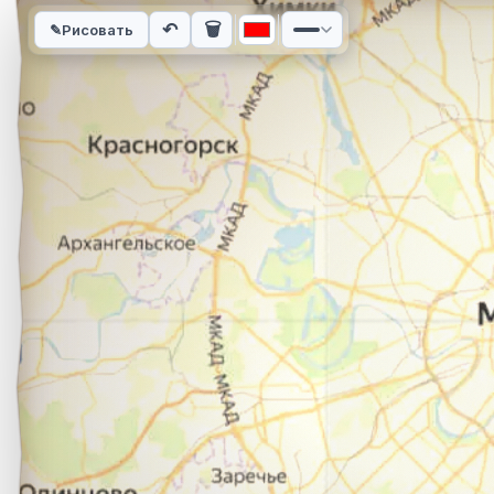
Интерактивная карта автомобильного маршрута из города 
↶
🗑
✎
Рисовать