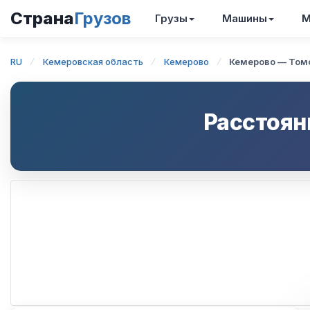
Страна
Грузов
Грузы
Машины
М
RU
Кемеровская область
Кемерово
Кемерово — Том
Расстоян