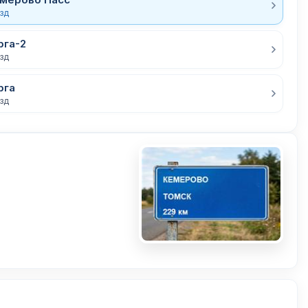
езд
рга-2
езд
рга
езд