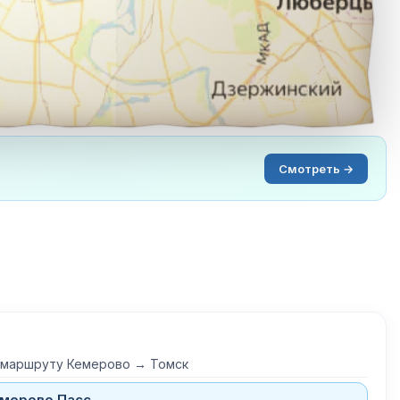
Смотреть →
о маршруту Кемерово → Томск
мерово Пасс