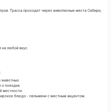
етров. Трасса проходит через живописные места Сибири,
 на любой вкус.
:
и животных.
 о поездке.
й местности.
ирское блюдо - пельмени с местным акцентом.