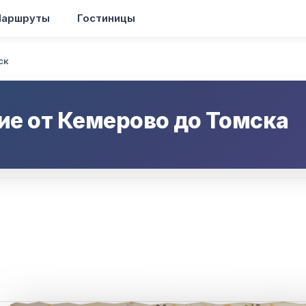
аршруты
Гостиницы
ск
ие от
Кемерово
до
Томска