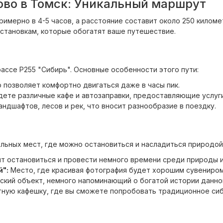
ово в Томск: Уникальный маршрут
имерно в 4-5 часов, а расстояние составит около 250 килом
становкам, которые обогатят ваше путешествие.
ссе Р255 "Сибирь". Основные особенности этого пути:
 позволяет комфортно двигаться даже в часы пик.
ете различные кафе и автозаправки, предоставляющие услуги
дшафтов, лесов и рек, что вносит разнообразие в поездку.
ельных мест, где можно остановиться и насладиться природой
ит остановиться и провести немного времени среди природы 
й":
Место, где красивая фотография будет хорошим сувениром
ский объект, немного напоминающий о богатой истории данно
ную кафешку, где вы сможете попробовать традиционное сиб