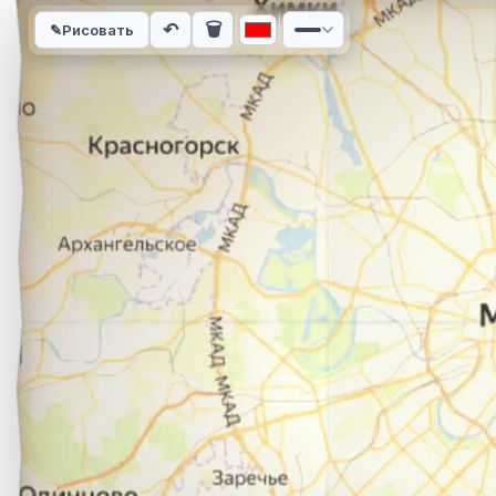
Интерактивная карта автомобильного маршрута из города К
↶
🗑
✎
Рисовать