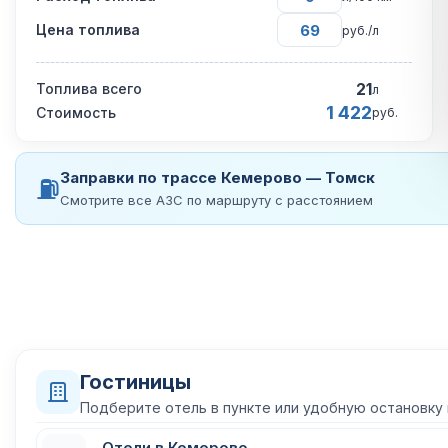
Цена топлива
руб./л
21
Топлива всего
л
1 422
Стоимость
руб.
Заправки по трассе Кемерово — Томск
⛽
Смотрите все АЗС по маршруту с расстоянием
Гостиницы
Подберите отель в пункте или удобную остановку
Отели в Кемерово