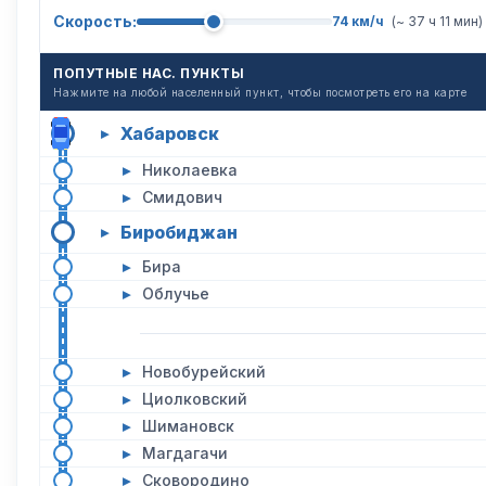
Скорость:
74 км/ч
(~ 37 ч 11 мин)
ПОПУТНЫЕ НАС. ПУНКТЫ
Нажмите на любой населенный пункт, чтобы посмотреть его на карте
Хабаровск
▸
▸
Николаевка
▸
Смидович
Биробиджан
▸
▸
Бира
▸
Облучье
▸
Новобурейский
▸
Циолковский
▸
Шимановск
▸
Магдагачи
▸
Сковородино