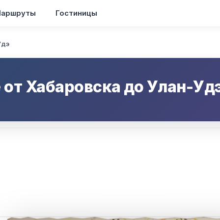
аршруты
Гостиницы
Удэ
 от
Хабаровска
до
Улан-Уд