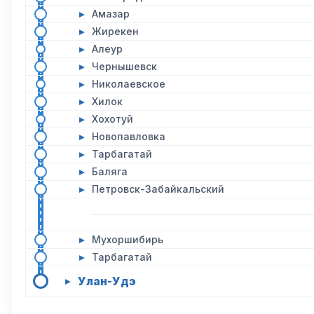
▸
Амазар
▸
Жирекен
▸
Алеур
▸
Чернышевск
▸
Николаевское
▸
Хилок
▸
Хохотуй
▸
Новопавловка
▸
Тарбагатай
▸
Баляга
▸
Петровск-Забайкальский
▸
Мухоршибирь
▸
Тарбагатай
Улан-Удэ
▸