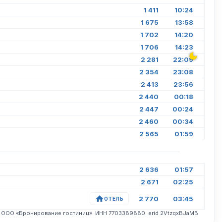
1 411
10:24
1 675
13:58
1 702
14:20
1 706
14:23
2 281
22:09
2 354
23:08
2 413
23:56
2 440
00:18
2 447
00:24
2 460
00:34
2 565
01:59
2 636
01:57
2 671
02:25
2 770
03:45
ОТЕЛЬ
. ООО «Бронирование гостиниц». ИНН 7703389880. erid 2VtzqxBJaMB