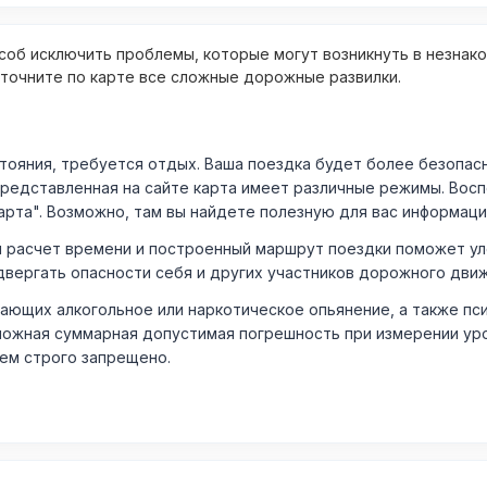
об исключить проблемы, которые могут возникнуть в незнак
уточните по карте все сложные дорожные развилки.
ния, требуется отдых. Ваша поездка будет более безопасно
Представленная на сайте карта имеет различные режимы. Вос
арта". Возможно, там вы найдете полезную для вас информаци
расчет времени и построенный маршрут поездки поможет уло
двергать опасности себя и других участников дорожного дви
ающих алкогольное или наркотическое опьянение, а также пс
ожная суммарная допустимая погрешность при измерении уровня
лем строго запрещено.