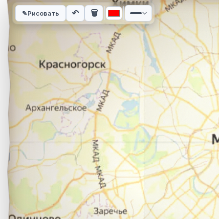
Интерактивная карта автомобильного маршрута из города Х
↶
🗑
✎
Рисовать