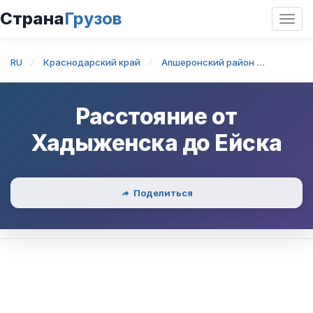
Страна
Грузов
Откр
нави
RU
Краснодарский край
Апшеронский район
Хадыже
Расстояние от
Хадыженска
до
Ейска
Поделиться