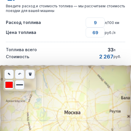
Введите расход и стоимость топлива — мы рассчитаем стоимость
поездки для вашей машины
Расход топлива
л/100 км
Цена топлива
руб./л
33
Топлива всего
л
2 267
Стоимость
руб.
Интерактивная карта автомобильного маршрута из города Хад
✎
↶
🗑