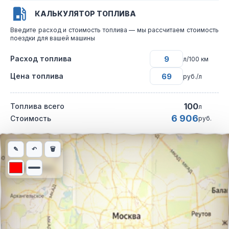
КАЛЬКУЛЯТОР ТОПЛИВА
Введите расход и стоимость топлива — мы рассчитаем стоимость
поездки для вашей машины
Расход топлива
л/100 км
Цена топлива
руб./л
100
Топлива всего
л
6 906
Стоимость
руб.
Интерактивная карта автомобильного маршрута из города Хан
✎
↶
🗑