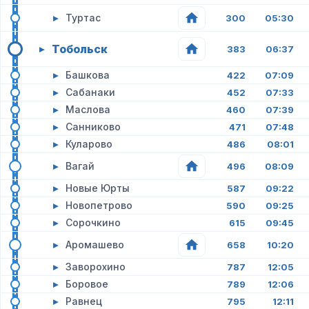
▸
Туртас
300
05:30
Тобольск
▸
383
06:37
▸
Башкова
422
07:09
▸
Сабанаки
452
07:33
▸
Маслова
460
07:39
▸
Санниково
471
07:48
▸
Куларово
486
08:01
▸
Вагай
496
08:09
▸
Новые Юрты
587
09:22
▸
Новопетрово
590
09:25
▸
Сорочкино
615
09:45
▸
Аромашево
658
10:20
▸
Заворохино
787
12:05
▸
Боровое
789
12:06
▸
Равнец
795
12:11