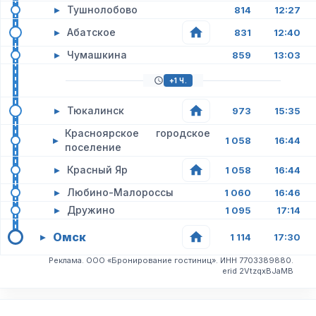
▸
Тушнолобово
814
12:27
▸
Абатское
831
12:40
▸
Чумашкина
859
13:03
+1 Ч.
▸
Тюкалинск
973
15:35
Красноярское городское
▸
1 058
16:44
поселение
▸
Красный Яр
1 058
16:44
▸
Любино-Малороссы
1 060
16:46
▸
Дружино
1 095
17:14
Омск
▸
1 114
17:30
Реклама. ООО «Бронирование гостиниц». ИНН 7703389880.
erid 2VtzqxBJaMB