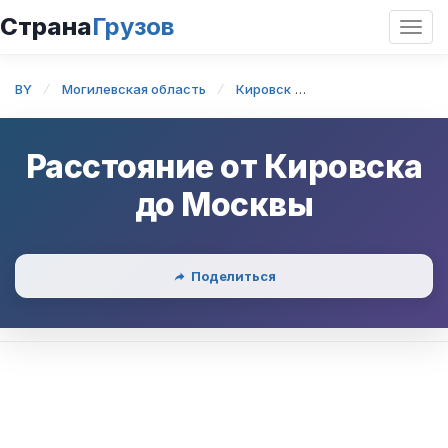
Страна
Грузов
Откр
нави
BY
Могилевская область
Кировск
Кировск — Москва
Расстояние от
Кировска
до
Москвы
Поделиться