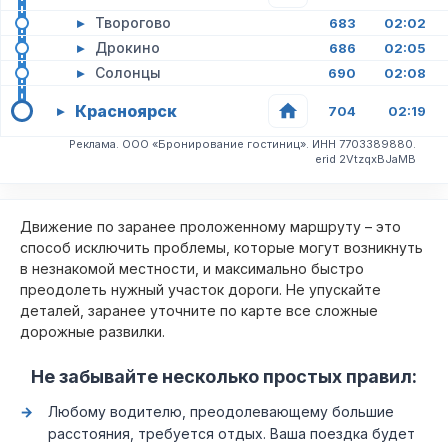
▸
Творогово
683
02:02
▸
Дрокино
686
02:05
▸
Солонцы
690
02:08
Красноярск
▸
704
02:19
Реклама. ООО «Бронирование гостиниц». ИНН 7703389880.
erid 2VtzqxBJaMB
Движение по заранее проложенному маршруту – это
способ исключить проблемы, которые могут возникнуть
в незнакомой местности, и максимально быстро
преодолеть нужный участок дороги. Не упускайте
деталей, заранее уточните по карте все сложные
дорожные развилки.
Не забывайте несколько простых правил:
Любому водителю, преодолевающему большие
расстояния, требуется отдых. Ваша поездка будет