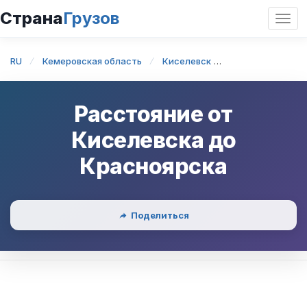
Страна
Грузов
Откр
нави
RU
Кемеровская область
Киселевск
Киселевск — Кр
Расстояние от
Киселевска
до
Красноярска
Поделиться