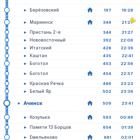
▸
Берёзовский
197
19:28
▸
Мариинск
344
21:27
▸
Пристань 2-я
344
21:27
▸
Нововосточный
392
22:06
▸
Итатский
428
22:36
▸
Каштан
435
22:41
▸
Боготол
453
22:56
▸
Боготол
454
22:57
▸
Красная Речка
486
23:23
▸
Белый Яр
502
23:36
Ачинск
▸
509
23:41
▸
Козулька
593
00:49
▸
Памяти 13 Борцов
654
01:39
▸
Емельяново
681
02:01