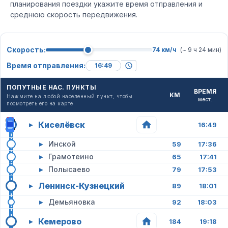
планирования поездки укажите время отправления и
среднюю скорость передвижения.
Скорость:
74 км/ч
(~ 9 ч 24 мин)
Время отправления:
ПОПУТНЫЕ НАС. ПУНКТЫ
ВРЕМЯ
КМ
Нажмите на любой населенный пункт, чтобы
мест.
посмотреть его на карте
Киселёвск
▸
16:49
▸
Инской
59
17:36
▸
Грамотеино
65
17:41
▸
Полысаево
79
17:53
Ленинск-Кузнецкий
▸
89
18:01
▸
Демьяновка
92
18:03
Кемерово
▸
184
19:18