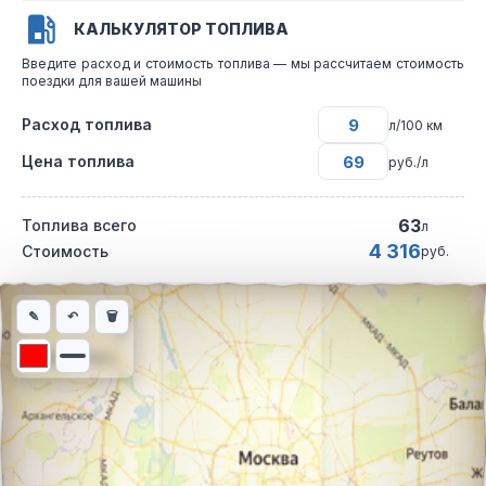
КАЛЬКУЛЯТОР ТОПЛИВА
Введите расход и стоимость топлива — мы рассчитаем стоимость
поездки для вашей машины
Расход топлива
л/100 км
Цена топлива
руб./л
63
Топлива всего
л
4 316
Стоимость
руб.
Интерактивная карта автомобильного маршрута из города Кис
✎
↶
🗑