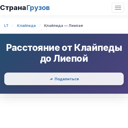
Страна
Грузов
Откр
нави
LT
Клайпеда
Клайпеда — Лиепая
Расстояние от
Клайпеды
до
Лиепой
Поделиться