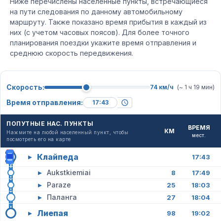
Ниже перечислены населенные пункты, встречающиеся
на пути следования по данному автомобильному
маршруту. Также показано время прибытия в каждый из
них (с учетом часовых поясов). Для более точного
планирования поездки укажите время отправления и
среднюю скорость передвижения.
Скорость:
74 км/ч
(~ 1 ч 19 мин)
Время отправления:
ПОПУТНЫЕ НАС. ПУНКТЫ
ВРЕМЯ
КМ
Нажмите на любой населенный пункт, чтобы
мест.
посмотреть его на карте
Клайпеда
▸
17:43
▸
Aukstkiemiai
8
17:49
▸
Paraze
25
18:03
▸
Паланга
27
18:04
Лиепая
▸
98
19:02