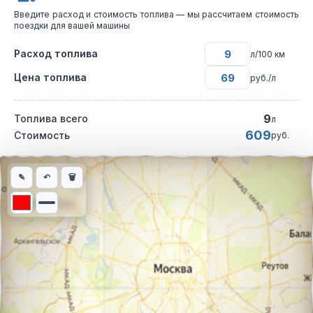
Введите расход и стоимость топлива — мы рассчитаем стоимость
поездки для вашей машины
Расход топлива
л/100 км
Цена топлива
руб./л
9
Топлива всего
л
609
Стоимость
руб.
Интерактивная карта автомобильного маршрута из города Кла
✎
↶
🗑