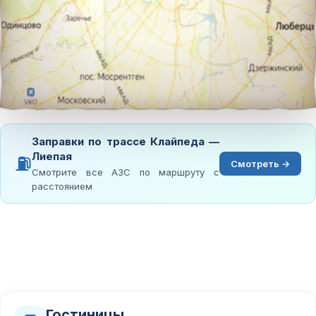
Заправки по трассе Клайпеда —
Лиепая
⛽
Смотреть →
Смотрите все АЗС по маршруту с
расстоянием
Гостиницы