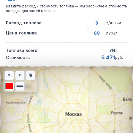
Введите расход и стоимость топлива — мы рассчитаем стоимость
поездки для вашей машины
Расход топлива
л/100 км
Цена топлива
руб./л
79
Топлива всего
л
5 471
Стоимость
руб.
Интерактивная карта автомобильного маршрута из города Кла
✎
↶
🗑