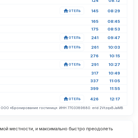
124
08:12
145
08:29
ОТЕЛЬ
165
08:45
175
08:53
241
09:47
ОТЕЛЬ
261
10:03
ОТЕЛЬ
276
10:15
291
10:27
ОТЕЛЬ
317
10:49
337
11:05
399
11:55
426
12:17
ОТЕЛЬ
. ООО «Бронирование гостиниц». ИНН 7703389880. erid 2VtzqxBJaMB
омой местности, и максимально быстро преодолеть