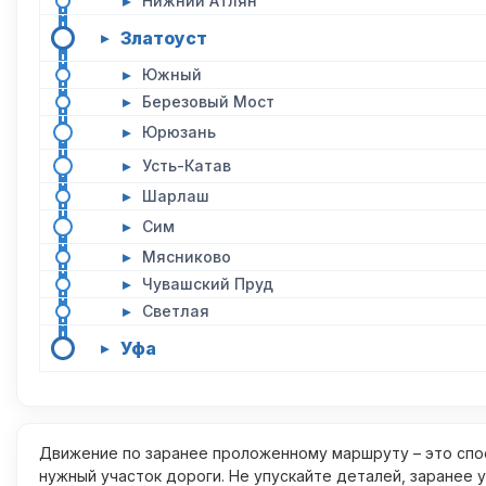
▸
Нижний Атлян
Златоуст
▸
▸
Южный
▸
Березовый Мост
▸
Юрюзань
▸
Усть-Катав
▸
Шарлаш
▸
Сим
▸
Мясниково
▸
Чувашский Пруд
▸
Светлая
Уфа
▸
Движение по заранее проложенному маршруту – это спос
нужный участок дороги. Не упускайте деталей, заранее 