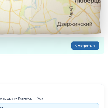
Смотреть →
 маршруту Копейск → Уфа
фа