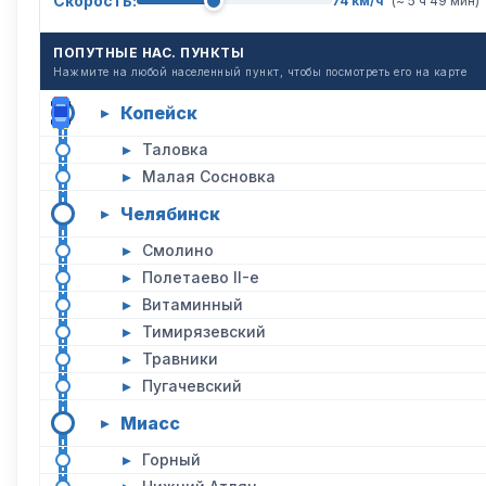
Скорость:
74 км/ч
(~ 5 ч 49 мин)
ПОПУТНЫЕ НАС. ПУНКТЫ
Нажмите на любой населенный пункт, чтобы посмотреть его на карте
Копейск
▸
▸
Таловка
▸
Малая Сосновка
Челябинск
▸
▸
Смолино
▸
Полетаево II-е
▸
Витаминный
▸
Тимирязевский
▸
Травники
▸
Пугачевский
Миасс
▸
▸
Горный