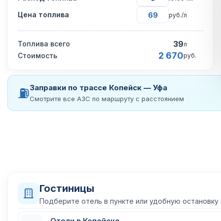
Цена топлива
руб./л
39
Топлива всего
л
2 670
Стоимость
руб.
Заправки по трассе Копейск — Уфа
⛽
Смотрите все АЗС по маршруту с расстоянием
Гостиницы
Подберите отель в пункте или удобную остановку
Отели в Копейске