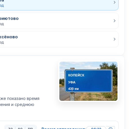
езд
риютово
езд
ксёново
езд
кже показано время
вления и среднюю