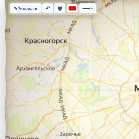
Интерактивная карта автомобильного маршрута из города К
↶
🗑
✎
Рисовать