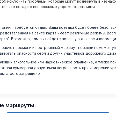
об исключить проблемы, которые могут возникнуть в незнак
уточните по карте все сложные дорожные развилки.
ния, требуется отдых. Ваша поездка будет более безопасно
Представленная на сайте карта имеет различные режимы. Вос
арта". Возможно, там вы найдете полезную для вас информаци
расчет времени и построенный маршрут поездки поможет уло
двергать опасности себя и других участников дорожного дви
ающих алкогольное или наркотическое опьянение, а также пс
ожная суммарная допустимая погрешность при измерении уровня
лем строго запрещено.
ие маршруты: