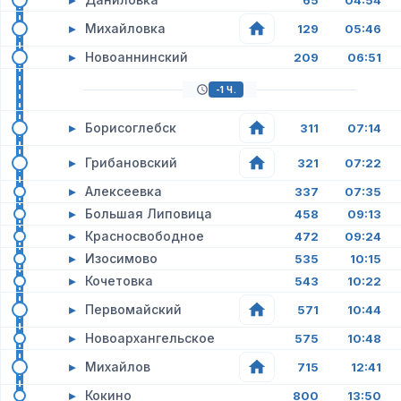
65
04:54
▸
Михайловка
129
05:46
▸
Новоаннинский
209
06:51
-1 Ч.
▸
Борисоглебск
311
07:14
▸
Грибановский
321
07:22
▸
Алексеевка
337
07:35
▸
Большая Липовица
458
09:13
▸
Красносвободное
472
09:24
▸
Изосимово
535
10:15
▸
Кочетовка
543
10:22
▸
Первомайский
571
10:44
▸
Новоархангельское
575
10:48
▸
Михайлов
715
12:41
▸
Кокино
800
13:50