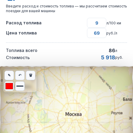
Введите расход и стоимость топлива — мы рассчитаем стоимость
поездки для вашей машины
Расход топлива
л/100 км
Цена топлива
руб./л
86
Топлива всего
л
5 918
Стоимость
руб.
Интерактивная карта автомобильного маршрута из города Кот
✎
↶
🗑