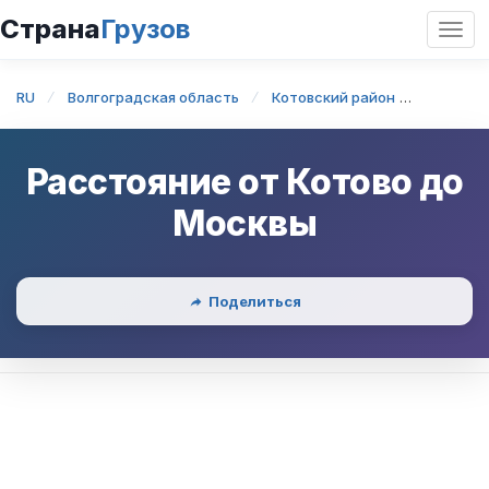
Страна
Грузов
Откр
нави
RU
Волгоградская область
Котовский район
Котово
Расстояние от
Котово
до
Москвы
Поделиться