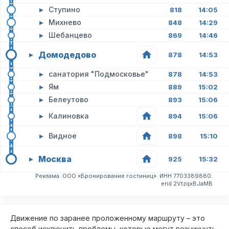
▸
Ступино
818
14:05
▸
Михнево
848
14:29
▸
Шебанцево
869
14:46
Домодедово
▸
878
14:53
▸
санатория "Подмосковье"
878
14:53
▸
Ям
889
15:02
▸
Белеутово
893
15:06
▸
Калиновка
894
15:06
▸
Видное
898
15:10
Москва
▸
925
15:32
Реклама. ООО «Бронирование гостиниц». ИНН 7703389880.
erid 2VtzqxBJaMB
Движение по заранее проложенному маршруту – это
способ исключить проблемы, которые могут возникнуть